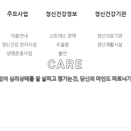
주요사업
정신건강정보
정신건강기관
이용안내
스트레스 장애
정신의료기관
정신건강 관리사업
우울증
정신재활시설
생명존중사업
불안
CARE
생애주기별 정신건강
중독
인식개선 사업
조현병
없이 심리상태를 잘 살피고 챙기는것, 당신의 마인드 파트너가
조기정신증
자살
ADHD